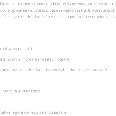
inile în principiile cuantice și în puterea intenției, iar cheia pen
ipii și aplicarea lor conștiincioasă în viața noastră. În acest art
 cheii care ne deschide către fluxul abundent al resurselor și al bu
 realitatea noastră.
ilor noastre în crearea realității noastre.
imitative pentru a deschide ușa spre abundență și prosperitate.
rselor și al bunăstării:
itative legate de resurse și bunăstare.