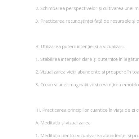
2. Schimbarea perspectivelor și cultivarea unei m
3. Practicarea recunoștinței față de resursele și 
B. Utilizarea puterii intenției și a vizualizării:
1. Stabilirea intențiilor clare și puternice în legă
2. Vizualizarea vieții abundente și prospere în to
3. Crearea unei imaginații vii și resimțirea emoțiil
III. Practicarea principiilor cuantice în viața de zi c
A. Meditația și vizualizarea:
1. Meditația pentru vizualizarea abundenței și pros