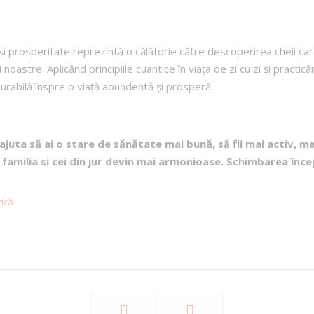
i prosperitate reprezintă o călătorie către descoperirea cheii ca
i noastre. Aplicând principiile cuantice în viața de zi cu zi și pract
rabilă înspre o viață abundentă și prosperă.
 ajuta
să ai o stare de sănătate mai bună, să fii mai activ, m
u familia si cei din jur devin mai armonioase. Schimbarea înc
tică