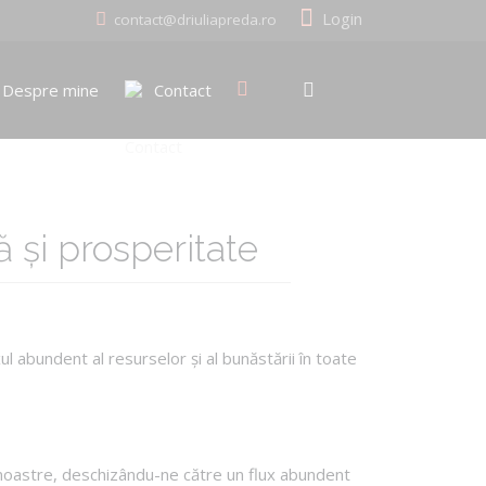
Login
contact@driuliapreda.ro
Despre mine
Contact
 și prosperitate
l abundent al resurselor și al bunăstării în toate
 noastre, deschizându-ne către un flux abundent