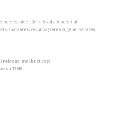
re ne deschide către fluxul abundent al
icând vizualizarea, recunoașterea și generozitatea,
ai relaxat, mai bucuros;
epe cu TINE.