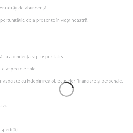
entalități de abundență.
oportunitățile deja prezente în viața noastră.
tură cu abundența și prosperitatea.
ate aspectele sale.
or asociate cu îndeplinirea obiectivelor financiare și personale.
u zi:
perității.