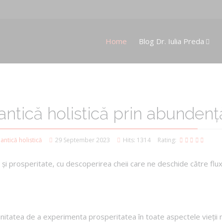
Home
Blog Dr. Iulia Preda
ntică holistică prin abundență
ntică holistică
29 September 2023
Hits: 1314
Rating:
și prosperitate, cu descoperirea cheii care ne deschide către fluxu
nitatea de a experimenta prosperitatea în toate aspectele vieții