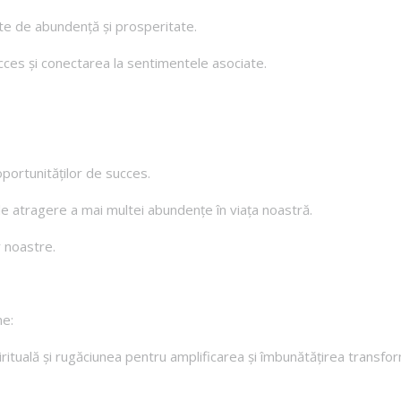
ate de abundență și prosperitate.
ces și conectarea la sentimentele asociate.
oportunităților de succes.
c de atragere a mai multei abundențe în viața noastră.
r noastre.
ne:
irituală și rugăciunea pentru amplificarea și îmbunătățirea transfor