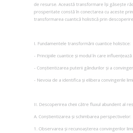
de resurse.
Această transformare își găsește rădăc
prosperitate constă în conectarea cu aceste princ
transformarea cuantică holistică prin descoperirea
I. Fundamentele transformării cuantice holistice:
- Principiile cuantice și modul în care influențează
- Conștientizarea puterii gândurilor și a convinger
- Nevoia de a identifica și elibera convingerile l
II. Descoperirea cheii către fluxul abundent al resu
A. Conștientizarea și schimbarea perspectivelor:
1. Observarea și recunoașterea convingerilor lim