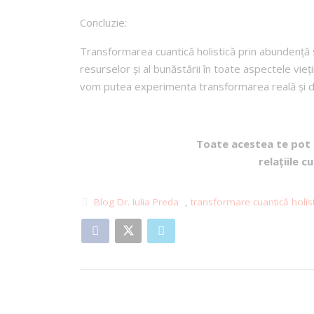
Concluzie:
Transformarea cuantică holistică prin abundență ș
resurselor și al bunăstării în toate aspectele vieți
vom putea experimenta transformarea reală și du
Toate acestea te pot
relațiile c
Blog Dr. Iulia Preda
,
transformare cuantică holis