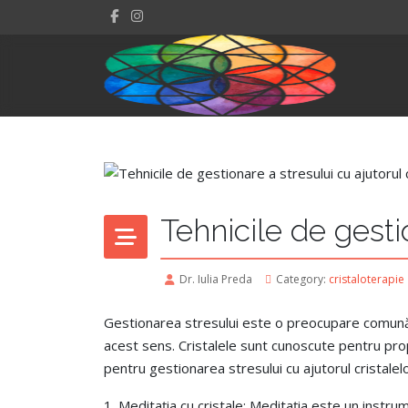
Tehnicile de gestio
Dr. Iulia Preda
Category:
cristaloterapie
Gestionarea stresului este o preocupare comună în
acest sens. Cristalele sunt cunoscute pentru propr
pentru gestionarea stresului cu ajutorul cristalelo
1. Meditația cu cristale: Meditația este un instrum