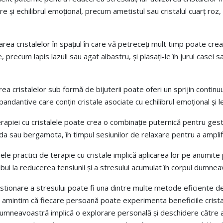
re și echilibrul emoțional, precum ametistul sau cristalul cuarț roz, ș
sarea cristalelor în spațiul în care vă petreceți mult timp poate cr
are, precum lapis lazuli sau agat albastru, și plasați-le în jurul case
rea cristalelor sub formă de bijuterii poate oferi un sprijin continuu
andantive care conțin cristale asociate cu echilibrul emoțional și l
iei cu cristalele poate crea o combinație puternică pentru gestionar
nda sau bergamota, în timpul sesiunilor de relaxare pentru a amplifi
ele practici de terapie cu cristale implică aplicarea lor pe anumit
ibui la reducerea tensiunii și a stresului acumulat în corpul dumnea
gestionare a stresului poate fi una dintre multe metode eficiente d
mintim că fiecare persoană poate experimenta beneficiile cristalelo
dumneavoastră implică o explorare personală și deschidere către ac