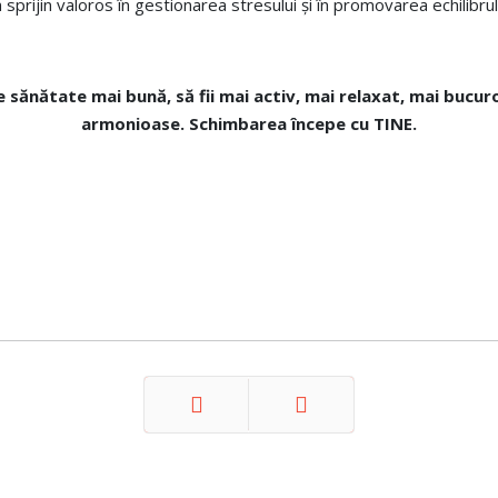
sprijin valoros în gestionarea stresului și în promovarea echilibru
e sănătate mai bună, să fii mai activ, mai relaxat, mai bucuros;
armonioase. Schimbarea începe cu TINE.
Prev
Next