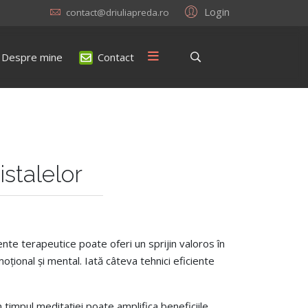
Login
contact@driuliapreda.ro
Despre mine
Contact
istalelor
nte terapeutice poate oferi un sprijin valoros în
oțional și mental. Iată câteva tehnici eficiente
n timpul meditației poate amplifica beneficiile