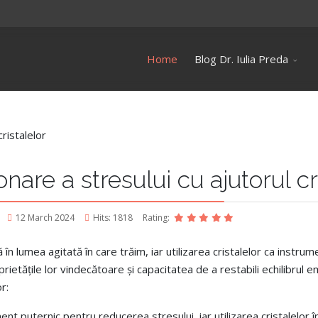
Home
Blog Dr. Iulia Preda
nare a stresului cu ajutorul cr
12 March 2024
Hits: 1818
Rating:
 lumea agitată în care trăim, iar utilizarea cristalelor ca instrume
ietățile lor vindecătoare și capacitatea de a restabili echilibrul em
r:
ent puternic pentru reducerea stresului, iar utilizarea cristalelor î