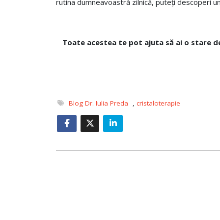
rutina dumneavoastră zilnică, puteți descoperi un 
Toate acestea te pot ajuta
să ai o stare d
Blog Dr. Iulia Preda
,
cristaloterapie