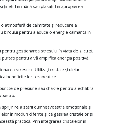
i țineți-l în mână sau plasați-l în apropierea
ea o atmosferă de calmitate și reducere a
i sau biroului pentru a aduce o energie calmantă în
 pentru gestionarea stresului în viața de zi cu zi.
e purtați pentru a vă amplifica energia pozitivă.
ea stresului. Utilizați cristale și uleiuri
ca beneficiile lor terapeutice.
e puncte de presiune sau chakre pentru a echilibra
voastră.
e sprijinire a stării dumneavoastră emoționale și
r în moduri diferite și că găsirea cristalelor și
eastă practică. Prin integrarea cristalelor în