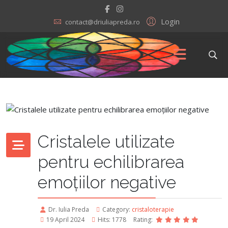
Login
contact@driuliapreda.ro
Cristalele utilizate
pentru echilibrarea
emoțiilor negative
Dr. Iulia Preda
Category:
cristaloterapie
19 April 2024
Hits: 1778
Rating: