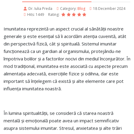
Dr. Iulia Preda
Category:
Blog
18 December 2024
Hits: 1449
Rating:
Imunitatea reprezintă un aspect crucial al sănătății noastre
generale și este esențial să îi acordăm atenția cuvenită, atât
din perspectivă fizică, cât și spirituală. Sistemul imunitar
funcționează ca un gardian al organismului, protejându-ne
împotriva bolilor și a factorilor nocivi din mediul înconjurător. În
mod tradițional, imunitatea este asociată cu aspecte precum
alimentația adecvată, exercițiile fizice și odihna, dar este
important să înțelegem că există și alte elemente care pot
influența imunitatea noastră.
În lumina spiritualității, se consideră că starea noastră
mentală și emoțională poate avea un impact semnificativ
asupra sistemului imunitar. Stresul, anxietatea și alte trăiri