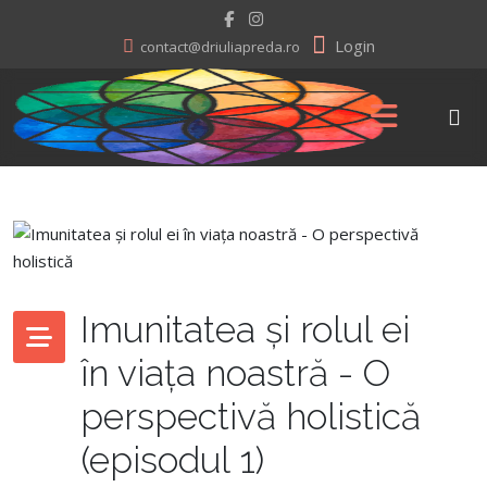
Login
contact@driuliapreda.ro
Imunitatea și rolul ei
în viața noastră - O
perspectivă holistică
(episodul 1)