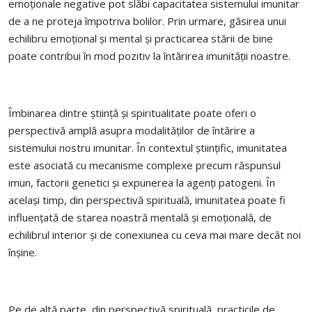
emoționale negative pot slăbi capacitatea sistemului imunitar
de a ne proteja împotriva bolilor. Prin urmare, găsirea unui
echilibru emoțional și mental și practicarea stării de bine
poate contribui în mod pozitiv la întărirea imunității noastre.
Îmbinarea dintre știință și spiritualitate poate oferi o
perspectivă amplă asupra modalităților de întărire a
sistemului nostru imunitar. În contextul științific, imunitatea
este asociată cu mecanisme complexe precum răspunsul
imun, factorii genetici și expunerea la agenți patogeni. În
același timp, din perspectivă spirituală, imunitatea poate fi
influențată de starea noastră mentală și emoțională, de
echilibrul interior și de conexiunea cu ceva mai mare decât noi
înșine.
Pe de altă parte, din perspectivă spirituală, practicile de