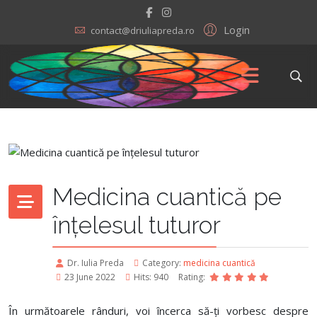
Login
contact@driuliapreda.ro
Medicina cuantică pe
înțelesul tuturor
Dr. Iulia Preda
Category:
medicina cuantică
23 June 2022
Hits: 940
Rating:
În următoarele rânduri, voi încerca să-ți vorbesc despre