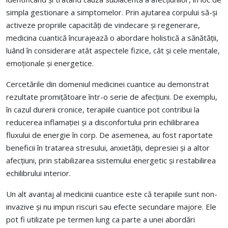
simpla gestionare a simptomelor. Prin ajutarea corpului să-și
activeze propriile capacități de vindecare și regenerare,
medicina cuantică încurajează o abordare holistică a sănătății,
luând în considerare atât aspectele fizice, cât și cele mentale,
emoționale și energetice.
Cercetările din domeniul medicinei cuantice au demonstrat
rezultate promițătoare într-o serie de afecțiuni. De exemplu,
în cazul durerii cronice, terapiile cuantice pot contribui la
reducerea inflamației și a disconfortului prin echilibrarea
fluxului de energie în corp. De asemenea, au fost raportate
beneficii în tratarea stresului, anxietății, depresiei și a altor
afecțiuni, prin stabilizarea sistemului energetic și restabilirea
echilibrului interior.
Un alt avantaj al medicinii cuantice este că terapiile sunt non-
invazive și nu impun riscuri sau efecte secundare majore. Ele
pot fi utilizate pe termen lung ca parte a unei abordări