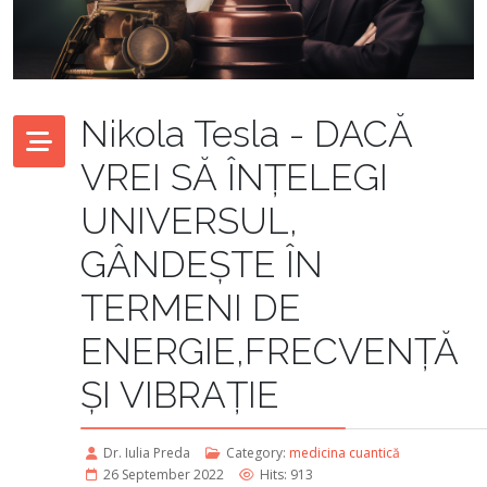
Nikola Tesla - DACĂ
VREI SĂ ÎNȚELEGI
UNIVERSUL,
GÂNDEȘTE ÎN
TERMENI DE
ENERGIE,FRECVENȚĂ
ȘI VIBRAȚIE
Dr. Iulia Preda
Category:
medicina cuantică
26 September 2022
Hits: 913