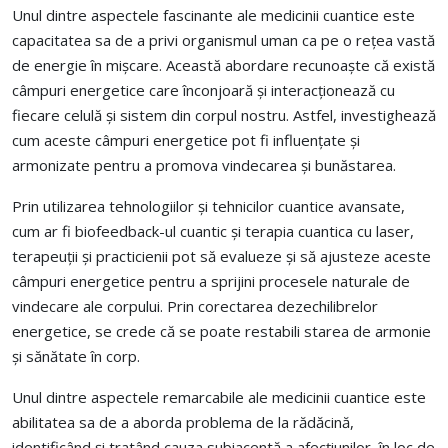
Unul dintre aspectele fascinante ale medicinii cuantice este
capacitatea sa de a privi organismul uman ca pe o rețea vastă
de energie în mișcare. Această abordare recunoaște că există
câmpuri energetice care înconjoară și interacționează cu
fiecare celulă și sistem din corpul nostru. Astfel, investighează
cum aceste câmpuri energetice pot fi influențate și
armonizate pentru a promova vindecarea și bunăstarea.
Prin utilizarea tehnologiilor și tehnicilor cuantice avansate,
cum ar fi biofeedback-ul cuantic și terapia cuantica cu laser,
terapeuții și practicienii pot să evalueze și să ajusteze aceste
câmpuri energetice pentru a sprijini procesele naturale de
vindecare ale corpului. Prin corectarea dezechilibrelor
energetice, se crede că se poate restabili starea de armonie
și sănătate în corp.
Unul dintre aspectele remarcabile ale medicinii cuantice este
abilitatea sa de a aborda problema de la rădăcină,
identificând și tratând cauza subiacentă a afecțiunilor, în loc de