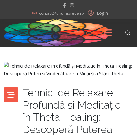
Login
contact@driuliapreda.ro
Tehnici de Relaxare
Profundă și Meditație
în Theta Healing:
Descoperă Puterea