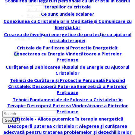
Stabilirea unei legături personale cu un cristal în cadrul
Blog transformare cuantică
terapiilor cu cristale
holistică
Ce sunt undele scalare?
Blog theta healing
Conexiunea cu Cristalele prin Meditație și Comunicare cu
Blog cristaloterapie
Energia Lor
Crearea de învelișuri energetice de protecție cu ajutorul
Despre mine
cristaloterapiei
Cristale de Purificare și Protecție Energetică:
Conectarea cu Energia Vindecătoare a Pietrelor
Prețioase
Contact
Curățarea și Deblocarea Fluxului de Energie cu Ajutorul
Cristalelor
Tehnici de Curățare și Protecție Personală Folosind
Cristalele: Descoperă Puterea Energetică a Pietrelor
Prețioase
Tehnici Fundamentale de Folosire a Cristalelor în
Terapie: Descoperă Puterea Vindecătoare a Pietrelor
Prețioase
Cristalele - Aliate puternice în terapia energetică
Search
Descoperă puterea cristalelor: Alegerea și curățarea
adecvată pentru tratarea problemelor și dezechilibrelor