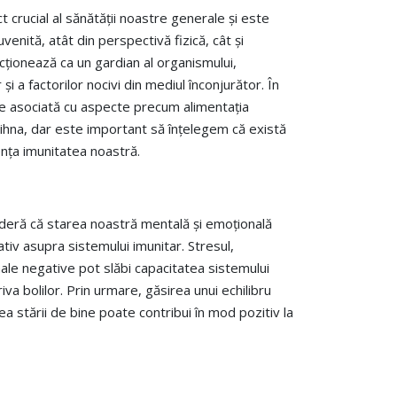
 crucial al sănătății noastre generale și este
venită, atât din perspectivă fizică, cât și
ncționează ca un gardian al organismului,
și a factorilor nocivi din mediul înconjurător. În
te asociată cu aspecte precum alimentația
odihna, dar este important să înțelegem că există
ența imunitatea noastră.
nsideră că starea noastră mentală și emoțională
iv asupra sistemului imunitar. Stresul,
nale negative pot slăbi capacitatea sistemului
va bolilor. Prin urmare, găsirea unui echilibru
ea stării de bine poate contribui în mod pozitiv la