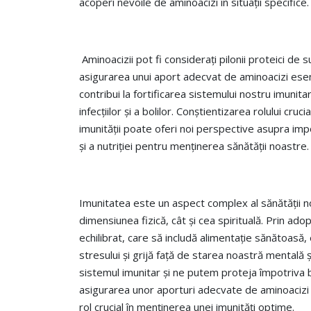
acoperi nevoile de aminoacizi în situații specifice.
Aminoacizii pot fi considerați pilonii proteici de su
asigurarea unui aport adecvat de aminoacizi esenț
contribui la fortificarea sistemului nostru imunita
infecțiilor și a bolilor. Conștientizarea rolului cruci
imunității poate oferi noi perspective asupra impo
și a nutriției pentru menținerea sănătății noastre.
Imunitatea este un aspect complex al sănătății no
dimensiunea fizică, cât și cea spirituală. Prin adop
echilibrat, care să includă alimentație sănătoasă, 
stresului și grijă față de starea noastră mentală 
sistemul imunitar și ne putem proteja împotriva 
asigurarea unor aporturi adecvate de aminoacizi 
rol crucial în menținerea unei imunități optime.