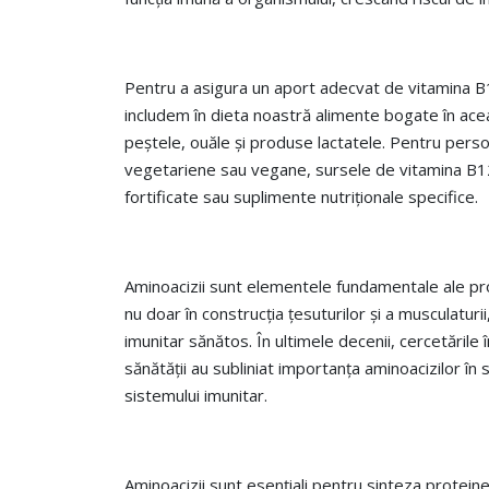
Pentru a asigura un aport adecvat de vitamina 
includem în dieta noastră alimente bogate în acea
peștele, ouăle și produse lactatele. Pentru pers
vegetariene sau vegane, sursele de vitamina B12
fortificate sau suplimente nutriționale specifice.
Aminoacizii sunt elementele fundamentale ale prot
nu doar în construcția țesuturilor și a musculaturii
imunitar sănătos. În ultimele decenii, cercetările în
sănătății au subliniat importanța aminoacizilor în s
sistemului imunitar.
Aminoacizii sunt esențiali pentru sinteza proteinel