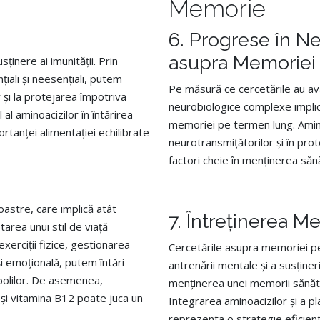
Memorie
6. Progrese în Ne
asupra Memoriei
sținere ai imunității. Prin
iali și neesențiali, putem
Pe măsură ce cercetările au a
r și la protejarea împotriva
neurobiologice complexe implica
al al aminoacizilor în întărirea
memoriei pe termen lung. Aminoac
rtanței alimentației echilibrate
neurotransmițătorilor și în prot
factori cheie în menținerea sănă
astre, care implică atât
7. Întreținerea M
tarea unui stil de viață
exerciții fizice, gestionarea
Cercetările asupra memoriei pe 
și emoțională, putem întări
antrenării mentale și a susține
bolilor. De asemenea,
menținerea unei memorii sănătoa
și vitamina B12 poate juca un
Integrarea aminoacizilor și a pl
reprezenta o strategie eficient