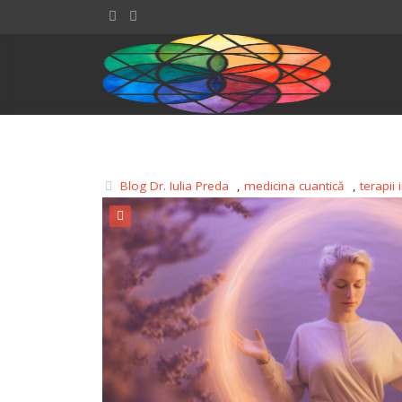
Blog Dr. Iulia Preda
,
medicina cuantică
,
terapii 