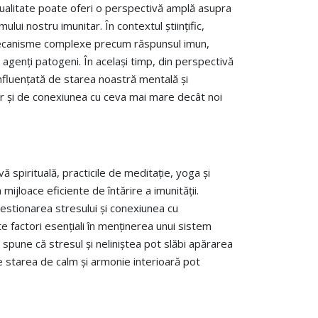
ritualitate poate oferi o perspectivă amplă asupra
mului nostru imunitar. În contextul științific,
mecanisme complexe precum răspunsul imun,
a agenți patogeni. În același timp, din perspectivă
influențată de starea noastră mentală și
ior și de conexiunea cu ceva mai mare decât noi
ă spirituală, practicile de meditație, yoga și
mijloace eficiente de întărire a imunității.
gestionarea stresului și conexiunea cu
 factori esențiali în menținerea unui sistem
 spune că stresul și neliniștea pot slăbi apărarea
e starea de calm și armonie interioară pot