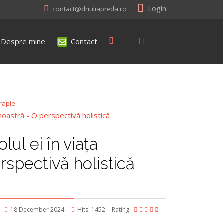
Login
contact@driuliapreda.ro
Despre mine
Contact
erapie
lul ei în viața
rspectivă holistică
18 December 2024
Hits: 1452
Rating: