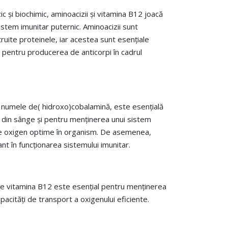
ic și biochimic, aminoacizii și vitamina B12 joacă
sistem imunitar puternic. Aminoacizii sunt
truite proteinele, iar acestea sunt esențiale
 pentru producerea de anticorpi în cadrul
 numele de( hidroxo)cobalamină, este esențială
i din sânge și pentru menținerea unui sistem
 de oxigen optime în organism. De asemenea,
nt în funcționarea sistemului imunitar.
de vitamina B12 este esențial pentru menținerea
apacități de transport a oxigenului eficiente.