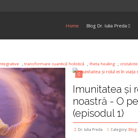
Home
Blog Dr. Iulia Preda
integrative
,
transformare cuantică holistică
,
theta healing
,
cristalot
Imunitatea și ro
noastră - O pe
(episodul 1)
Dr. Iulia Preda
Category:
Blog