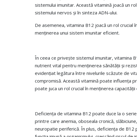
sistemului imunitar. Această vitamină joacă un rol 
sistemului nervos și în sinteza ADN-ului.
De asemenea, vitamina B12 joacă un rol crucial în
menținerea unui sistem imunitar eficient.
În ceea ce privește sistemul imunitar, vitamina 
nutrient vital pentru menținerea sănătății și rezis
evidențiat legătura între nivelurile scăzute de vi
compromisă. Această vitamină poate influența pro
poate juca un rol crucial în menținerea capacității 
Deficiența de vitamina B12 poate duce la o serie
printre care anemia, oboseala cronică, slăbiciune
neuropatie periferică. În plus, deficiența de B12
funcția imună a organismului, crescând riscul de infe