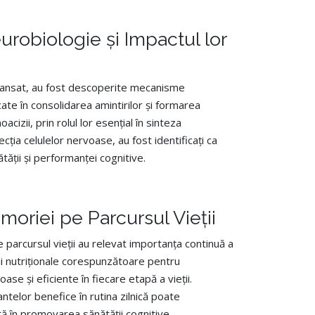
urobiologie și Impactul lor
vansat, au fost descoperite mecanisme
te în consolidarea amintirilor și formarea
izii, prin rolul lor esențial în sinteza
ecția celulelor nervoase, au fost identificați ca
tății și performanței cognitive.
emoriei pe Parcursul Vieții
parcursul vieții au relevat importanța continuă a
rii nutriționale corespunzătoare pentru
se și eficiente în fiecare etapă a vieții.
antelor benefice în rutina zilnică poate
ă în promovarea sănătății cognitive.