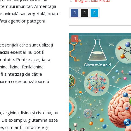
Blog Dr. Iulia Preda
temului imunitar. Alimentația
ine animală sau vegetală, poate
 fața agenților patogeni.
esențiali care sunt utilizați
izii esențiali nu pot fi
mentație. Printre aceștia se
na, lizina, fenilalanina,
fi sintetizați de către
ionarea corespunzătoare a
rginina, lisina și cisteina, au
ii. De exemplu, glutamina este
, cum ar fi limfocitele și