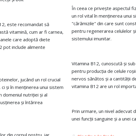
În ceea ce privește aspectul fiz
un rol vital în menținerea unui 
"cărămizile" din care sunt cons
B12, este recomandat să
pentru regenerarea celulelor și
stă vitamină, cum ar fi carnea,
sistemului imunitar.
oanele care adoptă diete
 pot include alimente
Vitamina B12, cunoscută și sub
pentru producția de celule roși
nervos sănătos și a cantității
einelor, jucând un rol crucial
vitamina B12 are un rol importa
, ci și în menținerea unui sistem
 domeniul nutriției și al
usținerea și întărirea
Prin urmare, un nivel adecvat 
unei funcții sanguine și a unei c
or din corpul nostru, iar