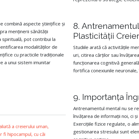
e combină aspecte științifice și
8. Antrenamentul
pra menținerii sănătății
Plasticității Creie
spirituală, pot contribui la
dentificarea modalităților de
Studiile arată că activitățile 
nțifice cu practicile tradiționale
uri, citirea cărților sau învățar
re a unui sistem imunitar
funcționarea cognitivă generală
fortifica conexiunile neuronale, 
9. Importanța Îngr
Antrenamentul mental nu se re
învățarea de informații noi, ci 
Exercițiile fizice regulate, o al
gestionarea stresului sunt ele