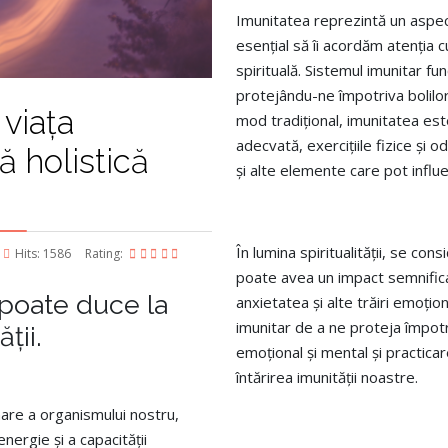
Imunitatea reprezintă un aspect
esențial să îi acordăm atenția cu
spirituală. Sistemul imunitar fu
protejându-ne împotriva bolilor 
 viața
mod tradițional, imunitatea es
adecvată, exercițiile fizice și 
ă holistică
și alte elemente care pot influ
În lumina spiritualității, se co
Hits: 1586
Rating:
poate avea un impact semnificat
 poate duce la
anxietatea și alte trăiri emoțio
imunitar de a ne proteja împotri
ății.
emoțional și mental și practicar
întărirea imunității noastre.
are a organismului nostru,
nergie și a capacității