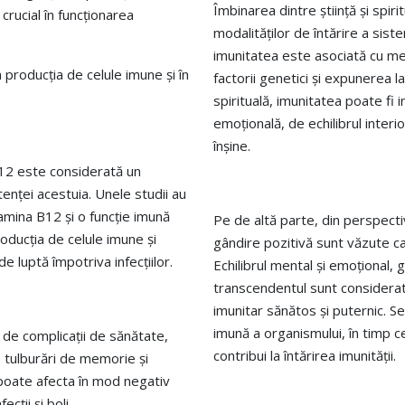
Îmbinarea dintre știință și spi
crucial în funcționarea
modalităților de întărire a siste
imunitatea este asociată cu 
 producția de celule imune și în
factorii genetici și expunerea l
spirituală, imunitatea poate fi 
emoțională, de echilibrul inter
înșine.
B12 este considerată un
tenței acestuia. Unele studii au
tamina B12 și o funcție imună
Pe de altă parte, din perspectiv
ducția de celule imune și
gândire pozitivă sunt văzute ca 
de luptă împotriva infecțiilor.
Echilibrul mental și emoțional, 
transcendentul sunt considerate
imunitar sănătos și puternic. Se
imună a organismului, în timp c
 de complicații de sănătate,
contribui la întărirea imunității.
, tulburări de memorie și
 poate afecta în mod negativ
cții și boli.