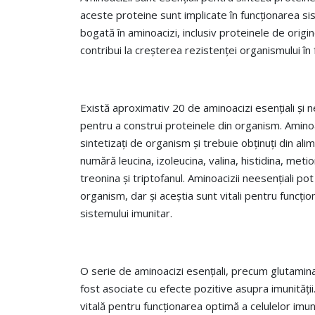
aceste proteine sunt implicate în funcționarea sis
bogată în aminoacizi, inclusiv proteinele de orig
contribui la creșterea rezistenței organismului în
Există aproximativ 20 de aminoacizi esențiali și ne
pentru a construi proteinele din organism. Aminoac
sintetizați de organism și trebuie obținuți din ali
numără leucina, izoleucina, valina, histidina, metioni
treonina și triptofanul. Aminoacizii neesențiali pot 
organism, dar și aceștia sunt vitali pentru funcț
sistemului imunitar.
O serie de aminoacizi esențiali, precum glutamina, a
fost asociate cu efecte pozitive asupra imunităț
vitală pentru funcționarea optimă a celulelor imune