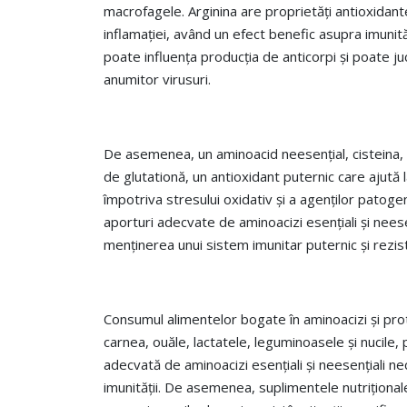
macrofagele. Arginina are proprietăți antioxidante
inflamației, având un efect benefic asupra imunităț
poate influența producția de anticorpi și poate juc
anumitor virusuri.
De asemenea, un aminoacid neesențial, cisteina, 
de glutationă, un antioxidant puternic care ajută 
împotriva stresului oxidativ și a agenților patoge
aporturi adecvate de aminoacizi esențiali și neese
menținerea unui sistem imunitar puternic și rezis
Consumul alimentelor bogate în aminoacizi și pro
carnea, ouăle, lactatele, leguminoasele și nucile
adecvată de aminoacizi esențiali și neesențiali n
imunității. De asemenea, suplimentele nutrițional