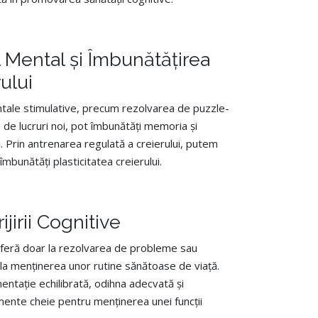
 Mental și Îmbunătățirea
rului
mentale stimulative, precum rezolvarea de puzzle-
ea de lucruri noi, pot îmbunătăți memoria și
. Prin antrenarea regulată a creierului, putem
îmbunătăți plasticitatea creierului.
ijirii Cognitive
feră doar la rezolvarea de probleme sau
și la menținerea unor rutine sănătoase de viață.
imentație echilibrată, odihna adecvată și
mente cheie pentru menținerea unei funcții