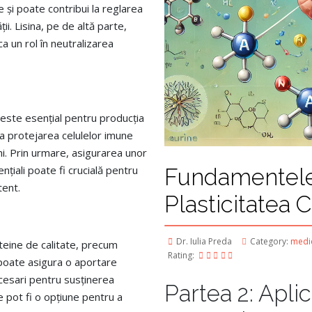
 și poate contribui la reglarea
ii. Lisina, pe de altă parte,
a un rol în neutralizarea
este esențial pentru producția
la protejarea celulelor imune
ni. Prin urmare, asigurarea unor
nțiali poate fi crucială pentru
Fundamentele
tent.
Plasticitatea C
Dr. Iulia Preda
Category:
medic
teine de calitate, precum
Rating:
, poate asigura o aportare
ecesari pentru susținerea
Partea 2: Aplic
e pot fi o opțiune pentru a